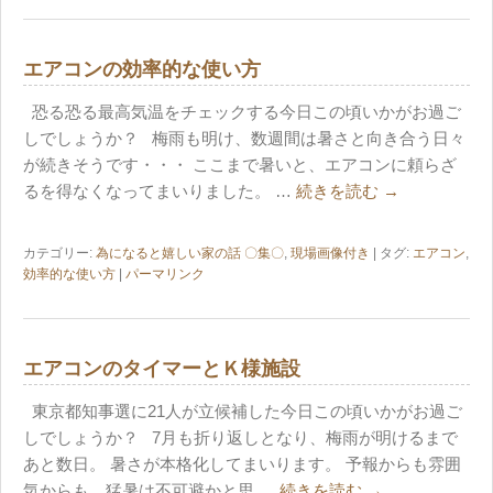
エアコンの効率的な使い方
恐る恐る最高気温をチェックする今日この頃いかがお過ご
しでしょうか？ 梅雨も明け、数週間は暑さと向き合う日々
が続きそうです・・・ ここまで暑いと、エアコンに頼らざ
るを得なくなってまいりました。 …
続きを読む
→
カテゴリー:
為になると嬉しい家の話 〇集〇
,
現場画像付き
| タグ:
エアコン
,
効率的な使い方
|
パーマリンク
エアコンのタイマーとＫ様施設
東京都知事選に21人が立候補した今日この頃いかがお過ご
しでしょうか？ 7月も折り返しとなり、梅雨が明けるまで
あと数日。 暑さが本格化してまいります。 予報からも雰囲
気からも、猛暑は不可避かと思 …
続きを読む
→