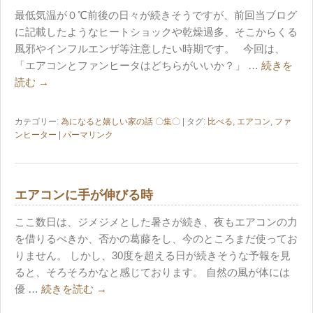
最低気温が０℃前後の日々が続きそうですが、前回当ブログ
に記載したようなヒートショックや乾燥過多、そこからくる
風邪やインフルエンザ等注意したい時期です。 今回は、
「エアコンとファンヒータはどちらがいいか？」 …
続きを
読む
→
カテゴリー:
為になると嬉しい家の話 〇集〇
| タグ:
比べる
,
エアコン
,
ファ
ンヒーター
|
パーマリンク
エアコンに手が伸びる時
ここ数日は、ジメジメとした暑さが続き、夜もエアコンの力
を借りるべきか、否かの葛藤をし、今のところまだ使ってお
りません。 しかし、30度を超える日が続きそうな予報を見
ると、そろそろかなと感じております。 自然の風が体には
優 …
続きを読む
→