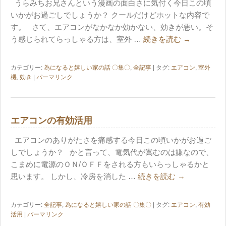
うらみちお兄さんという漫画の面白さに気付く今日この頃
いかがお過ごしでしょうか？ クールだけどホットな内容で
す。 さて、エアコンがなかなか効かない、効きが悪い。そ
う感じられてらっしゃる方は、室外 …
続きを読む
→
カテゴリー:
為になると嬉しい家の話 〇集〇
,
全記事
| タグ:
エアコン
,
室外
機
,
効き
|
パーマリンク
エアコンの有効活用
エアコンのありがたさを痛感する今日この頃いかがお過ご
しでしょうか？ かと言って、電気代が嵩むのは嫌なので、
こまめに電源のＯＮ/ＯＦＦをされる方もいらっしゃるかと
思います。 しかし、冷房を消した …
続きを読む
→
カテゴリー:
全記事
,
為になると嬉しい家の話 〇集〇
| タグ:
エアコン
,
有効
活用
|
パーマリンク