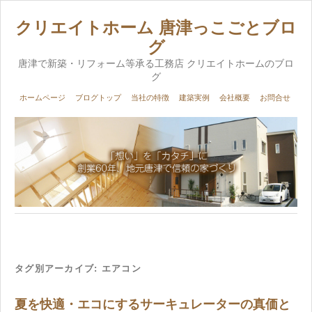
クリエイトホーム 唐津っこごとブロ
グ
唐津で新築・リフォーム等承る工務店 クリエイトホームのブロ
グ
ホームページ
ブログトップ
当社の特徴
建築実例
会社概要
お問合せ
タグ別アーカイブ:
エアコン
夏を快適・エコにするサーキュレーターの真価と