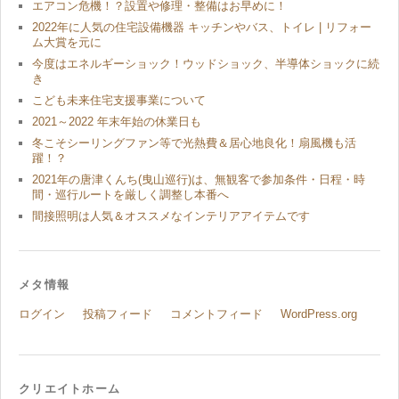
エアコン危機！？設置や修理・整備はお早めに！
2022年に人気の住宅設備機器 キッチンやバス、トイレ | リフォー
ム大賞を元に
今度はエネルギーショック！ウッドショック、半導体ショックに続
き
こども未来住宅支援事業について
2021～2022 年末年始の休業日も
冬こそシーリングファン等で光熱費＆居心地良化！扇風機も活
躍！？
2021年の唐津くんち(曳山巡行)は、無観客で参加条件・日程・時
間・巡行ルートを厳しく調整し本番へ
間接照明は人気＆オススメなインテリアアイテムです
メタ情報
ログイン
投稿フィード
コメントフィード
WordPress.org
クリエイトホーム