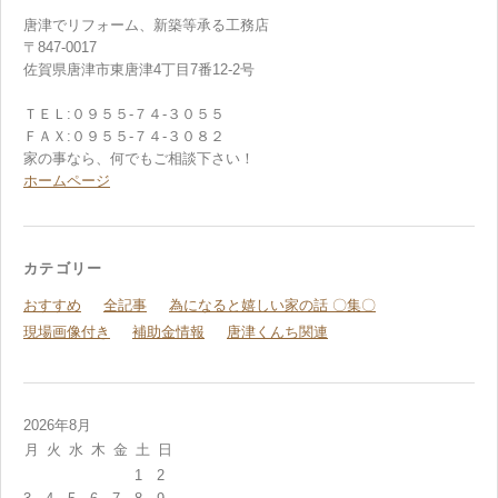
唐津でリフォーム、新築等承る工務店
〒847-0017
佐賀県唐津市東唐津4丁目7番12-2号
ＴＥＬ:０９５５-７４-３０５５
ＦＡＸ:０９５５-７４-３０８２
家の事なら、何でもご相談下さい！
ホームページ
カテゴリー
おすすめ
全記事
為になると嬉しい家の話 〇集〇
現場画像付き
補助金情報
唐津くんち関連
2026年8月
月
火
水
木
金
土
日
1
2