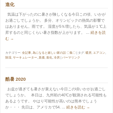
進化
気温は下がったのに暑さが険しくなる今日この頃、いかが
お過ごしでしょうか。 多分、オリンピックの熱気の影響で
はありません。雨です。 湿度が5％増したら、気温が１℃上
昇するのと同じくらい暑さ指数が上がります。 …
続きを読
む
→
カテゴリー:
全記事
,
為になると嬉しい家の話 〇集〇
| タグ:
暖房
,
エアコン
,
除湿
,
サーキュレーター
,
真価
,
進化
,
冷房
|
パーマリンク
酷暑 2020
お盆が過ぎても暑さが衰えない今日この頃いかがお過ごし
でしょうか。 本日は、九州初の40℃が観測される可能性も
あるようです。 やはり可能性が高いのは熊本でしょう
か・・・ 先日は、アメリカで54. …
続きを読む
→