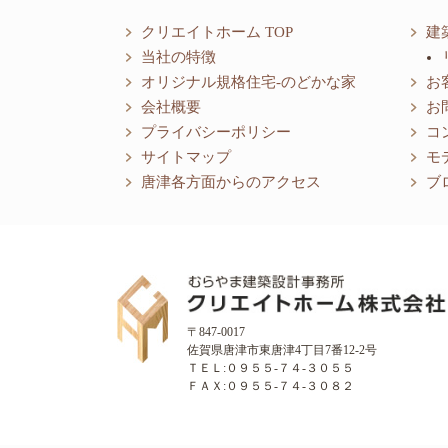
クリエイトホーム TOP
建
当社の特徴
オリジナル規格住宅-のどかな家
お
会社概要
お
プライバシーポリシー
コ
サイトマップ
モ
唐津各方面からのアクセス
ブ
〒847-0017
佐賀県唐津市東唐津4丁目7番12-2号
ＴＥＬ:０９５５-７４-３０５５
ＦＡＸ:０９５５-７４-３０８２