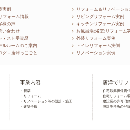
築実例
リフォーム＆リノベーショ
リフォーム情報
リビングリフォーム実例
客様の声
キッチンリフォーム実例
問い合わせ
お風呂場(浴室)リフォーム
ンテスト受賞歴
外装リフォーム実例
デルルームのご案内
トイレリフォーム実例
ログ – 唐津っこごと
リノベーション実例
事業内容
唐津でリフ
・新築
住宅瑕疵担保責任保
・リフォーム
住宅リフォーム瑕疵担
・リノベーション等の設計・施工
建設業の許可 佐賀
・建築全般
設計事務所の登録