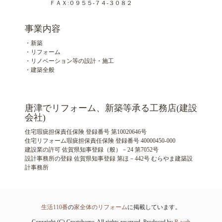
ＦＡＸ:０９５５-７４-３０８２
事業内容
・新築
・リフォーム
・リノベーション等の設計・施工
・建築全般
唐津でリフォーム、新築等承る工務店(建設
会社)
住宅瑕疵担保責任保険 登録番号 第10020646号
住宅リフォーム瑕疵担保責任保険 登録番号 40000450-000
建設業の許可 佐賀県知事登録（般）－24 第7052号
設計事務所の登録 佐賀県知事登録 第ほ－442号 むらやま建築設
計事務所
生活110番
の
家全体のリフォーム
に掲載しています。