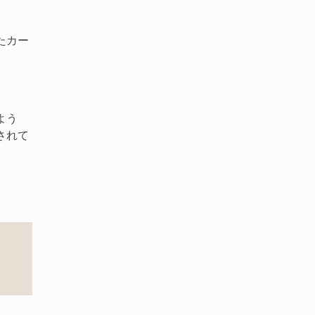
たカー
よう
されて