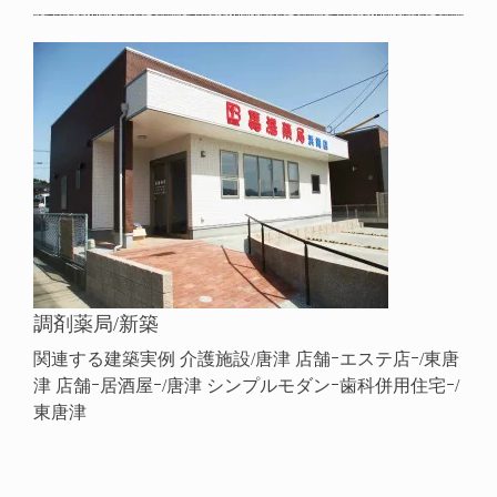
調剤薬局/新築
関連する建築実例 介護施設/唐津 店舗ｰエステ店ｰ/東唐
津 店舗ｰ居酒屋ｰ/唐津 シンプルモダンｰ歯科併用住宅ｰ/
東唐津