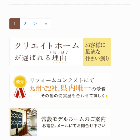
1
2
>
»