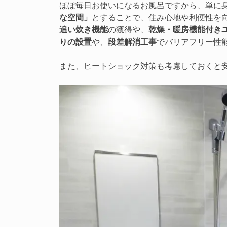
ほぼ毎日お使いになるお風呂ですから、単に
な空間」
とすることで、住み心地や利便性を
追い炊き機能
の獲得や、
乾燥・暖房機能付き
りの設置
や、
段差解消工事
でバリアフリー性
また、ヒートショック対策も考慮しておくと