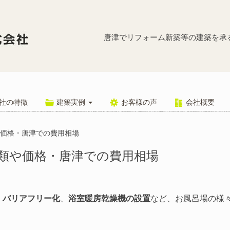
お風呂（浴
唐津でリフォーム新築等の建築を承
社の特徴
建築実例
お客様の声
会社概要
や価格・唐津での費用相場
種類や価格・唐津での費用相場
、
バリアフリー化
、
浴室暖房乾燥機の設置
など、お風呂場の様