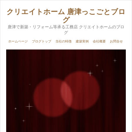
クリエイトホーム 唐津っこごとブロ
グ
唐津で新築・リフォーム等承る工務店 クリエイトホームのブロ
グ
ホームページ
ブログトップ
当社の特徴
建築実例
会社概要
お問合せ