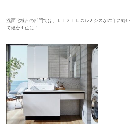
洗面化粧台の部門では、
ＬＩＸＩＬ
の
ルミシス
が昨年に続い
て総合１位に！