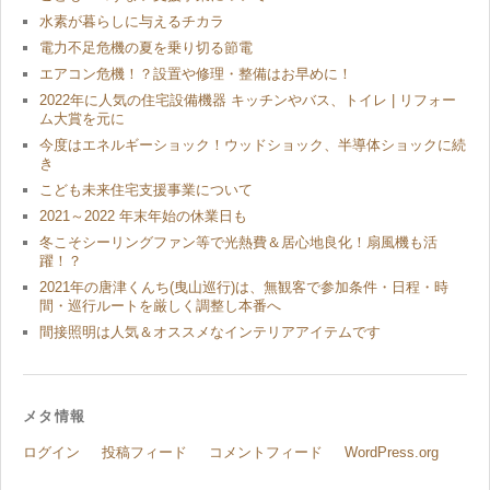
水素が暮らしに与えるチカラ
電力不足危機の夏を乗り切る節電
エアコン危機！？設置や修理・整備はお早めに！
2022年に人気の住宅設備機器 キッチンやバス、トイレ | リフォー
ム大賞を元に
今度はエネルギーショック！ウッドショック、半導体ショックに続
き
こども未来住宅支援事業について
2021～2022 年末年始の休業日も
冬こそシーリングファン等で光熱費＆居心地良化！扇風機も活
躍！？
2021年の唐津くんち(曳山巡行)は、無観客で参加条件・日程・時
間・巡行ルートを厳しく調整し本番へ
間接照明は人気＆オススメなインテリアアイテムです
メタ情報
ログイン
投稿フィード
コメントフィード
WordPress.org