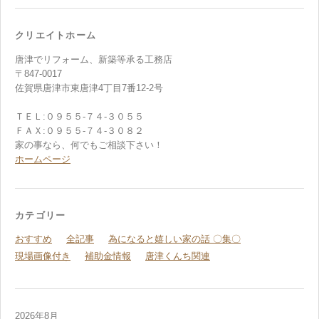
クリエイトホーム
唐津でリフォーム、新築等承る工務店
〒847-0017
佐賀県唐津市東唐津4丁目7番12-2号
ＴＥＬ:０９５５-７４-３０５５
ＦＡＸ:０９５５-７４-３０８２
家の事なら、何でもご相談下さい！
ホームページ
カテゴリー
おすすめ
全記事
為になると嬉しい家の話 〇集〇
現場画像付き
補助金情報
唐津くんち関連
2026年8月