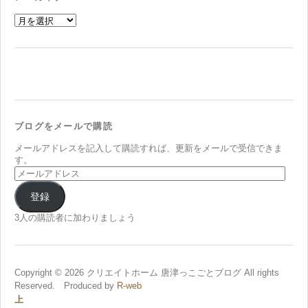
ア
ー
カ
イ
ブ
ブログをメールで購読
メールアドレスを記入して購読すれば、更新をメールで受信できま
す。
メ
ー
ル
登録
ア
ド
3人の購読者に加わりましょう
レ
ス
Copyright © 2026 クリエイトホーム 唐津っこごとブログ All rights
Reserved. Produced by
R-web
上