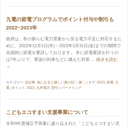
九電の節電プログラムでポイント付与や割引も
2022~2023年
政府は、冬の膨らむ電力需要から至る電力不足に対応するた
めに、2022年12月1日(木)～2023年3月31日(金)までの期間で
全国的に節電を要請しております。 冬に節電要請を行うの
は7年ぶりで、寒波の到来などに備えた対策 …
続きを読む
→
カテゴリー:
全記事
,
為になると嬉しい家の話 〇集〇
| タグ:
2023
,
節電
,
九
電
,
ポイント
,
2022
,
九州電力
,
割引
|
パーマリンク
こどもエコすまい支援事業について
令和4年度補正予算案に盛り込まれた「こどもエコすまい支