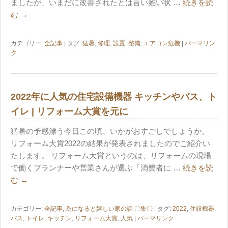
ましたが、いまだに改善されたとは言い難い状 …
続きを読
む
→
カテゴリー:
全記事
| タグ:
猛暑
,
修理
,
設置
,
整備
,
エアコン危機
|
パーマリン
ク
2022年に人気の住宅設備機器 キッチンやバス、ト
イレ | リフォーム大賞を元に
猛暑の予感漂う今日この頃、いかがおすごしでしょうか。
リフォーム大賞2022の結果が発表されましたのでご紹介い
たします。 リフォーム大賞というのは、リフォームの現場
で働くプランナーや営業さんが選ぶ「消費者に …
続きを読
む
→
カテゴリー:
全記事
,
為になると嬉しい家の話 〇集〇
| タグ:
2022
,
住設機器
,
バス
,
トイレ
,
キッチン
,
リフォーム大賞
,
人気
|
パーマリンク