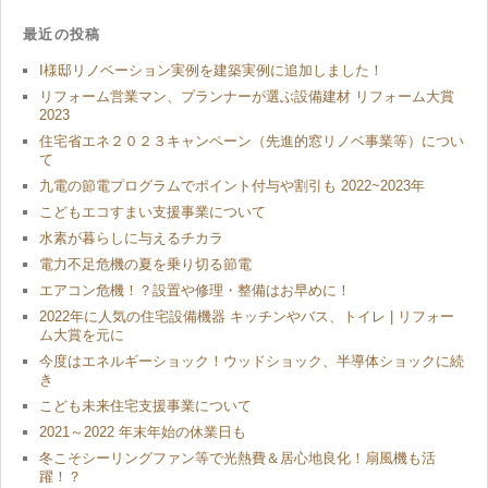
最近の投稿
I様邸リノベーション実例を建築実例に追加しました！
リフォーム営業マン、プランナーが選ぶ設備建材 リフォーム大賞
2023
住宅省エネ２０２３キャンペーン（先進的窓リノベ事業等）につい
て
九電の節電プログラムでポイント付与や割引も 2022~2023年
こどもエコすまい支援事業について
水素が暮らしに与えるチカラ
電力不足危機の夏を乗り切る節電
エアコン危機！？設置や修理・整備はお早めに！
2022年に人気の住宅設備機器 キッチンやバス、トイレ | リフォー
ム大賞を元に
今度はエネルギーショック！ウッドショック、半導体ショックに続
き
こども未来住宅支援事業について
2021～2022 年末年始の休業日も
冬こそシーリングファン等で光熱費＆居心地良化！扇風機も活
躍！？