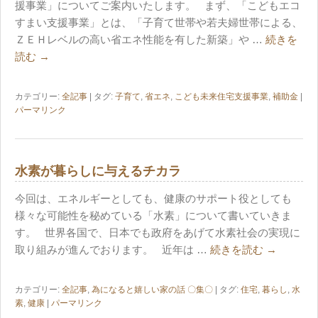
援事業」についてご案内いたします。 まず、「こどもエコ
すまい支援事業」とは、「子育て世帯や若夫婦世帯による、
ＺＥＨレベルの高い省エネ性能を有した新築」や …
続きを
読む
→
カテゴリー:
全記事
| タグ:
子育て
,
省エネ
,
こども未来住宅支援事業
,
補助金
|
パーマリンク
水素が暮らしに与えるチカラ
今回は、エネルギーとしても、健康のサポート役としても
様々な可能性を秘めている「水素」について書いていきま
す。 世界各国で、日本でも政府をあげて水素社会の実現に
取り組みが進んでおります。 近年は …
続きを読む
→
カテゴリー:
全記事
,
為になると嬉しい家の話 〇集〇
| タグ:
住宅
,
暮らし
,
水
素
,
健康
|
パーマリンク