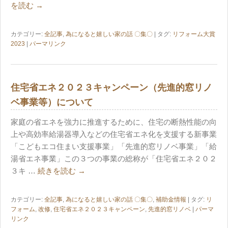
を読む
→
カテゴリー:
全記事
,
為になると嬉しい家の話 〇集〇
| タグ:
リフォーム大賞
2023
|
パーマリンク
住宅省エネ２０２３キャンペーン（先進的窓リノ
ベ事業等）について
家庭の省エネを強力に推進するために、住宅の断熱性能の向
上や高効率給湯器導入などの住宅省エネ化を支援する新事業
「こどもエコ住まい支援事業」「先進的窓リノベ事業」「給
湯省エネ事業」この３つの事業の総称が「住宅省エネ２０２
３キ …
続きを読む
→
カテゴリー:
全記事
,
為になると嬉しい家の話 〇集〇
,
補助金情報
| タグ:
リ
フォーム
,
改修
,
住宅省エネ２０２３キャンペーン
,
先進的窓リノベ
|
パーマ
リンク