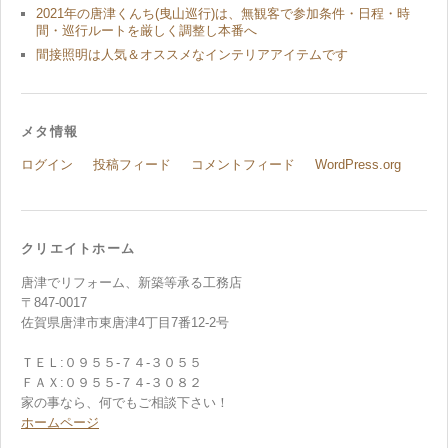
2021年の唐津くんち(曳山巡行)は、無観客で参加条件・日程・時
間・巡行ルートを厳しく調整し本番へ
間接照明は人気＆オススメなインテリアアイテムです
メタ情報
ログイン
投稿フィード
コメントフィード
WordPress.org
クリエイトホーム
唐津でリフォーム、新築等承る工務店
〒847-0017
佐賀県唐津市東唐津4丁目7番12-2号
ＴＥＬ:０９５５-７４-３０５５
ＦＡＸ:０９５５-７４-３０８２
家の事なら、何でもご相談下さい！
ホームページ