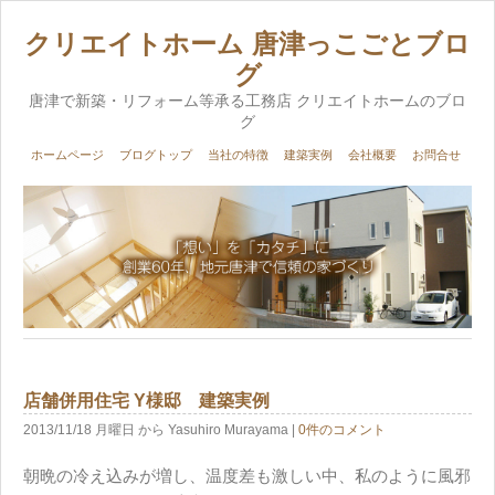
クリエイトホーム 唐津っこごとブロ
グ
唐津で新築・リフォーム等承る工務店 クリエイトホームのブロ
グ
ホームページ
ブログトップ
当社の特徴
建築実例
会社概要
お問合せ
店舗併用住宅 Y様邸 建築実例
2013/11/18 月曜日
から Yasuhiro Murayama
|
0件のコメント
朝晩の冷え込みが増し、温度差も激しい中、私のように風邪