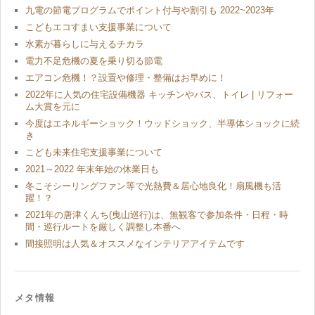
九電の節電プログラムでポイント付与や割引も 2022~2023年
こどもエコすまい支援事業について
水素が暮らしに与えるチカラ
電力不足危機の夏を乗り切る節電
エアコン危機！？設置や修理・整備はお早めに！
2022年に人気の住宅設備機器 キッチンやバス、トイレ | リフォー
ム大賞を元に
今度はエネルギーショック！ウッドショック、半導体ショックに続
き
こども未来住宅支援事業について
2021～2022 年末年始の休業日も
冬こそシーリングファン等で光熱費＆居心地良化！扇風機も活
躍！？
2021年の唐津くんち(曳山巡行)は、無観客で参加条件・日程・時
間・巡行ルートを厳しく調整し本番へ
間接照明は人気＆オススメなインテリアアイテムです
メタ情報