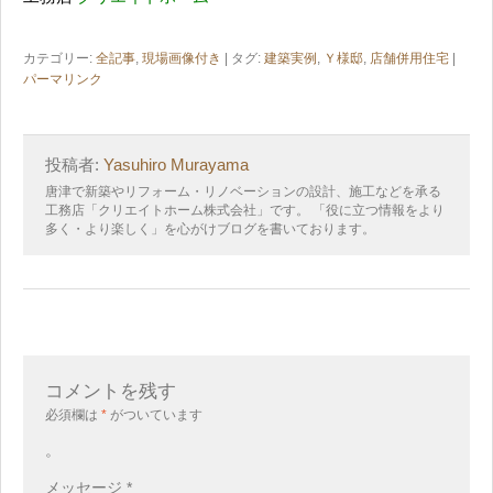
カテゴリー:
全記事
,
現場画像付き
| タグ:
建築実例
,
Ｙ様邸
,
店舗併用住宅
|
パーマリンク
投稿者:
Yasuhiro Murayama
唐津で新築やリフォーム・リノベーションの設計、施工などを承る
工務店「クリエイトホーム株式会社」です。 「役に立つ情報をより
多く・より楽しく」を心がけブログを書いております。
コメントを残す
必須欄は
*
がついています
。
メッセージ
*