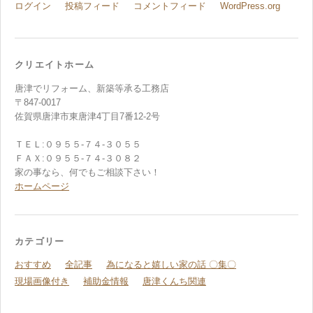
ログイン
投稿フィード
コメントフィード
WordPress.org
クリエイトホーム
唐津でリフォーム、新築等承る工務店
〒847-0017
佐賀県唐津市東唐津4丁目7番12-2号
ＴＥＬ:０９５５-７４-３０５５
ＦＡＸ:０９５５-７４-３０８２
家の事なら、何でもご相談下さい！
ホームページ
カテゴリー
おすすめ
全記事
為になると嬉しい家の話 〇集〇
現場画像付き
補助金情報
唐津くんち関連