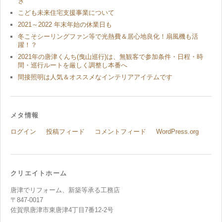
き
こども未来住宅支援事業について
2021～2022 年末年始の休業日も
冬こそシーリングファン等で光熱費＆居心地良化！扇風機も活
躍！？
2021年の唐津くんち(曳山巡行)は、無観客で参加条件・日程・時
間・巡行ルートを厳しく調整し本番へ
間接照明は人気＆オススメなインテリアアイテムです
メタ情報
ログイン
投稿フィード
コメントフィード
WordPress.org
クリエイトホーム
唐津でリフォーム、新築等承る工務店
〒847-0017
佐賀県唐津市東唐津4丁目7番12-2号