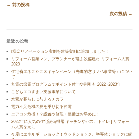
← 前の投稿
次の投稿 →
最近の投稿
I様邸リノベーション実例を建築実例に追加しました！
リフォーム営業マン、プランナーが選ぶ設備建材 リフォーム大賞
2023
住宅省エネ２０２３キャンペーン（先進的窓リノベ事業等）につい
て
九電の節電プログラムでポイント付与や割引も 2022~2023年
こどもエコすまい支援事業について
水素が暮らしに与えるチカラ
電力不足危機の夏を乗り切る節電
エアコン危機！？設置や修理・整備はお早めに！
2022年に人気の住宅設備機器 キッチンやバス、トイレ | リフォー
ム大賞を元に
今度はエネルギーショック！ウッドショック、半導体ショックに続