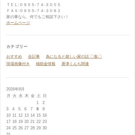
ＴＥＬ:０９５５-７４-３０５５
ＦＡＸ:０９５５-７４-３０８２
家の事なら、何でもご相談下さい！
ホームページ
カテゴリー
おすすめ
全記事
為になると嬉しい家の話 〇集〇
現場画像付き
補助金情報
唐津くんち関連
2026年8月
月
火
水
木
金
土
日
1
2
3
4
5
6
7
8
9
10
11
12
13
14
15
16
17
18
19
20
21
22
23
24
25
26
27
28
29
30
31