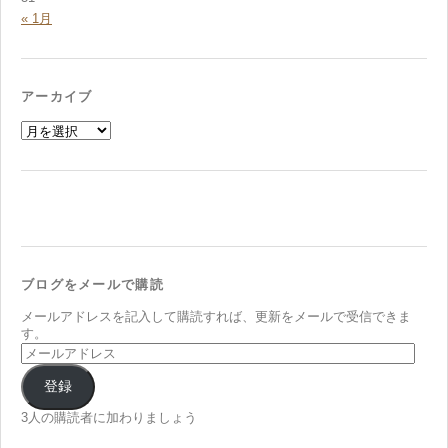
« 1月
アーカイブ
ア
ー
カ
イ
ブ
ブログをメールで購読
メールアドレスを記入して購読すれば、更新をメールで受信できま
す。
メ
ー
ル
登録
ア
ド
3人の購読者に加わりましょう
レ