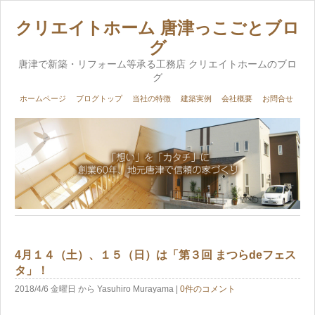
クリエイトホーム 唐津っこごとブロ
グ
唐津で新築・リフォーム等承る工務店 クリエイトホームのブロ
グ
ホームページ
ブログトップ
当社の特徴
建築実例
会社概要
お問合せ
4月１４（土）、１５（日）は「第３回 まつらdeフェス
タ」！
2018/4/6 金曜日
から Yasuhiro Murayama
|
0件のコメント