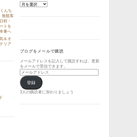
ア
ー
津くんち
カ
、無観客
イ
日程・
ブ
ートを
本番へ
気＆オ
テリア
ブログをメールで購読
メールアドレスを記入して購読すれば、更新
をメールで受信できます。
メ
ー
ル
登録
ア
ド
3人の購読者に加わりましょう
レ
ド
ス