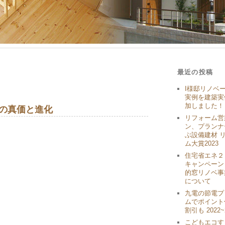
最近の投稿
I様邸リノベ
実例を建築実
加しました！
の真価と進化
リフォーム営
ン、プランナ
ぶ設備建材 
ム大賞2023
住宅省エネ２
キャンペーン
的窓リノベ事
について
九電の節電プ
ムでポイント
割引も 2022~
こどもエコす