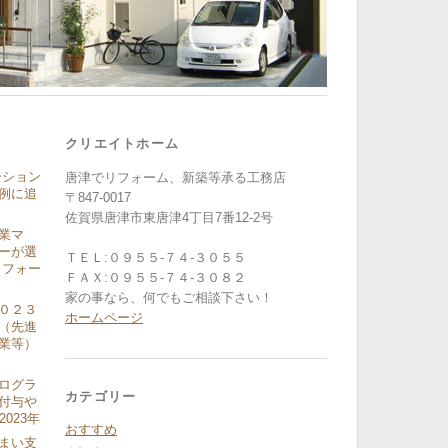
クリエイトホーム
ーション
唐津でリフォーム、新築等承る工務店
例に追
〒847-0017
佐賀県唐津市東唐津4丁目7番12-2号
業マ
ーが選
ＴＥＬ:０９５５-７４-３０５５
リフォー
ＦＡＸ:０９５５-７４-３０８２
家の事なら、何でもご相談下さい！
０２３
ホームページ
（先進
業等）
ログラ
カテゴリー
付与や
2023年
おすすめ
まい支