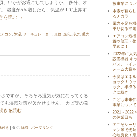
頃、いかがお過ごしでしょうか。 多分、オ
援事業につい
。 湿度が5％増したら、気温が１℃上昇す
水素が暮らし
るチカラ
きを読む
→
電力不足危機
乗り切る節電
エアコン
,
除湿
,
サーキュレーター
,
真価
,
進化
,
冷房
,
暖房
エアコン危機
置や修理・整
早めに！
2022年に人
設備機器 キ
バス、トイレ 
ォーム大賞を
今度はエネル
ョック！ウッ
ック、半導体
クに続き
暑さですが、そろそろ湿気が気になってくる
こども未来住
ても湿気対策が欠かせません。 カビ等の発
事業について
続きを読む
→
2021～202
の休業日も
冬こそシーリ
像付き
| タグ:
除湿
|
パーマリンク
ァン等で光熱
心地良化！扇