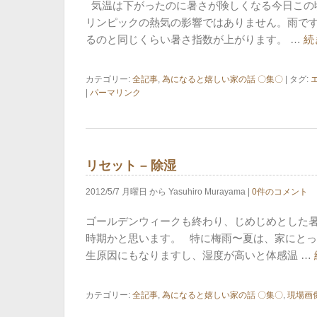
気温は下がったのに暑さが険しくなる今日この
リンピックの熱気の影響ではありません。雨です
るのと同じくらい暑さ指数が上がります。 …
続
カテゴリー:
全記事
,
為になると嬉しい家の話 〇集〇
| タグ:
|
パーマリンク
リセット – 除湿
2012/5/7 月曜日 から Yasuhiro Murayama |
0件のコメント
ゴールデンウィークも終わり、じめじめとした
時期かと思います。 特に梅雨〜夏は、家にとっ
生原因にもなりますし、湿度が高いと体感温 …
カテゴリー:
全記事
,
為になると嬉しい家の話 〇集〇
,
現場画