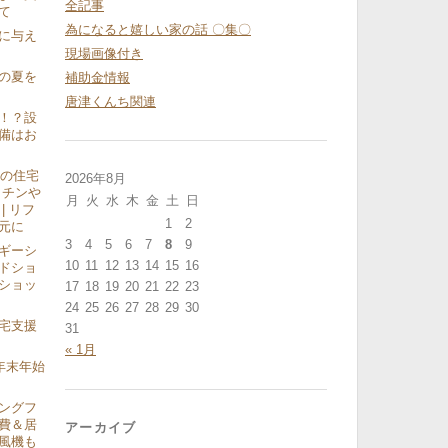
全記事
て
為になると嬉しい家の話 〇集〇
に与え
現場画像付き
の夏を
補助金情報
唐津くんち関連
！？設
備はお
気の住宅
2026年8月
ッチンや
月
火
水
木
金
土
日
| リフ
1
2
元に
3
4
5
6
7
8
9
ギーシ
10
11
12
13
14
15
16
ドショ
ショッ
17
18
19
20
21
22
23
24
25
26
27
28
29
30
宅支援
31
« 1月
2 年末年始
ングフ
費＆居
アーカイブ
風機も