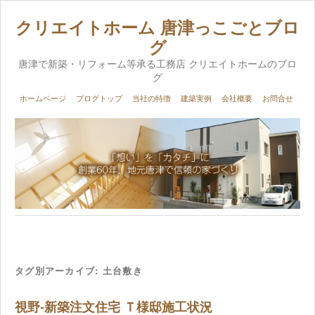
クリエイトホーム 唐津っこごとブロ
グ
唐津で新築・リフォーム等承る工務店 クリエイトホームのブロ
グ
ホームページ
ブログトップ
当社の特徴
建築実例
会社概要
お問合せ
タグ別アーカイブ:
土台敷き
視野-新築注文住宅 Ｔ様邸施工状況