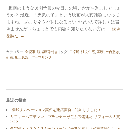
梅雨のような週間予報の今日この頃いかがお過ごしでしょ
うか？ 最近、「天気の子」という映画が大変話題になって
ますね。 あまりネタバレになるといけないので詳しくは書
きませんが（ちょっとでも内容を知りたくない方は …
続き
を読む
→
カテゴリー:
全記事
,
現場画像付き
| タグ:
Ｔ様邸
,
注文住宅
,
基礎
,
土台敷き
,
新築
,
施工状況
|
パーマリンク
最近の投稿
I様邸リノベーション実例を建築実例に追加しました！
リフォーム営業マン、プランナーが選ぶ設備建材 リフォーム大賞
2023
住宅省エネ２０２３キャンペーン（先進的窓リノベ事業等）につい