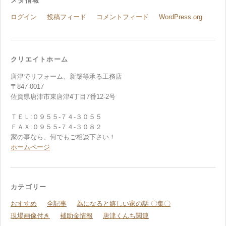
メタ情報
ログイン
投稿フィード
コメントフィード
WordPress.org
クリエイトホーム
唐津でリフォーム、新築等承る工務店
〒847-0017
佐賀県唐津市東唐津4丁目7番12-2号
ＴＥＬ:０９５５-７４-３０５５
ＦＡＸ:０９５５-７４-３０８２
家の事なら、何でもご相談下さい！
ホームページ
カテゴリー
おすすめ
全記事
為になると嬉しい家の話 〇集〇
現場画像付き
補助金情報
唐津くんち関連