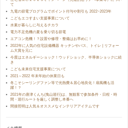
て
九電の節電プログラムでポイント付与や割引も 2022~2023年
こどもエコすまい支援事業について
水素が暮らしに与えるチカラ
電力不足危機の夏を乗り切る節電
エアコン危機！？設置や修理・整備はお早めに！
2022年に人気の住宅設備機器 キッチンやバス、トイレ | リフォー
ム大賞を元に
今度はエネルギーショック！ウッドショック、半導体ショックに続
き
こども未来住宅支援事業について
2021～2022 年末年始の休業日も
冬こそシーリングファン等で光熱費＆居心地良化！扇風機も活
躍！？
2021年の唐津くんち(曳山巡行)は、無観客で参加条件・日程・時
間・巡行ルートを厳しく調整し本番へ
間接照明は人気＆オススメなインテリアアイテムです