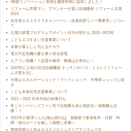
I様邸リノベーション実例を建築実例に追加しました！
リフォーム営業マン、プランナーが選ぶ設備建材 リフォーム大賞
2023
住宅省エネ２０２３キャンペーン（先進的窓リノベ事業等）につい
て
九電の節電プログラムでポイント付与や割引も 2022~2023年
こどもエコすまい支援事業について
水素が暮らしに与えるチカラ
電力不足危機の夏を乗り切る節電
エアコン危機！？設置や修理・整備はお早めに！
2022年に人気の住宅設備機器 キッチンやバス、トイレ | リフォー
ム大賞を元に
今度はエネルギーショック！ウッドショック、半導体ショックに続
き
こども未来住宅支援事業について
2021～2022 年末年始の休業日も
冬こそシーリングファン等で光熱費＆居心地良化！扇風機も活
躍！？
2021年の唐津くんち(曳山巡行)は、無観客で参加条件・日程・時
間・巡行ルートを厳しく調整し本番へ
間接照明は人気＆オススメなインテリアアイテムです