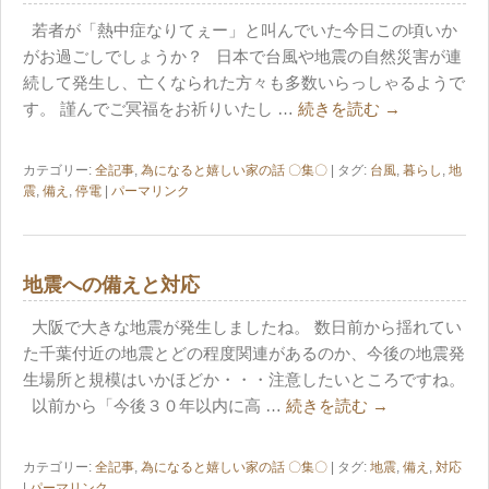
若者が「熱中症なりてぇー」と叫んでいた今日この頃いか
がお過ごしでしょうか？ 日本で台風や地震の自然災害が連
続して発生し、亡くなられた方々も多数いらっしゃるようで
す。 謹んでご冥福をお祈りいたし …
続きを読む
→
カテゴリー:
全記事
,
為になると嬉しい家の話 〇集〇
| タグ:
台風
,
暮らし
,
地
震
,
備え
,
停電
|
パーマリンク
地震への備えと対応
大阪で大きな地震が発生しましたね。 数日前から揺れてい
た千葉付近の地震とどの程度関連があるのか、今後の地震発
生場所と規模はいかほどか・・・注意したいところですね。
以前から「今後３０年以内に高 …
続きを読む
→
カテゴリー:
全記事
,
為になると嬉しい家の話 〇集〇
| タグ:
地震
,
備え
,
対応
|
パーマリンク