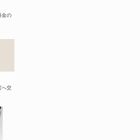
料金の
窓へ交