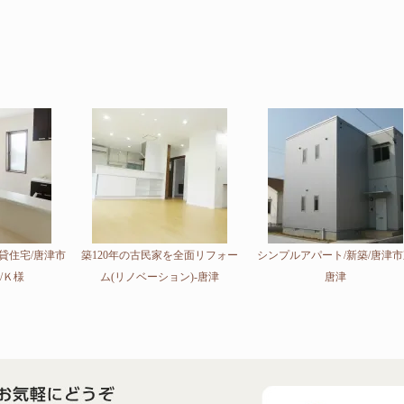
貸住宅/唐津市
築120年の古民家を全面リフォー
シンプルアパート/新築/唐津
/Ｋ様
ム(リノベーション)-唐津
唐津