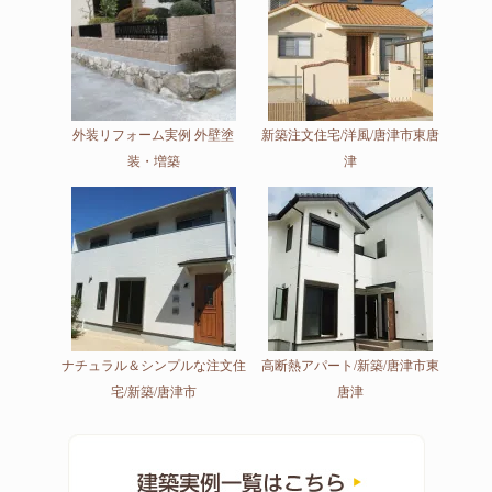
外装リフォーム実例 外壁塗
新築注文住宅/洋風/唐津市東唐
装・増築
津
ナチュラル＆シンプルな注文住
高断熱アパート/新築/唐津市東
宅/新築/唐津市
唐津