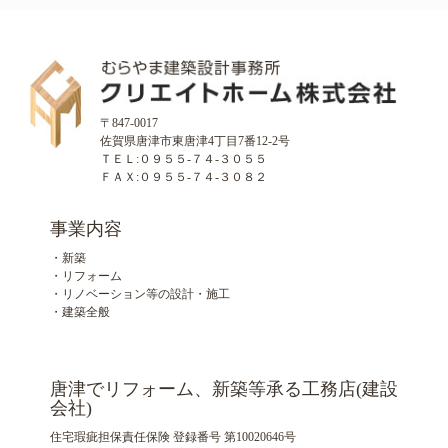
〒847-0017
佐賀県唐津市東唐津4丁目7番12-2号
ＴＥＬ:０９５５-７４-３０５５
ＦＡＸ:０９５５-７４-３０８２
事業内容
・新築
・リフォーム
・リノベーション等の設計・施工
・建築全般
唐津でリフォーム、新築等承る工務店(建設
会社)
住宅瑕疵担保責任保険 登録番号 第10020646号