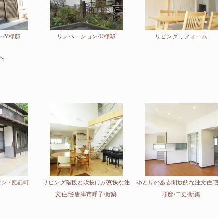
/Y様邸
リノベーション/U様邸
リビングリフォーム
へ
ン / 肥前町
リビング階段と吹抜けが爽快な注
ゆとりのある開放的な注文住宅
文住宅/唐津市呼子/新築
様邸/二丈/新築