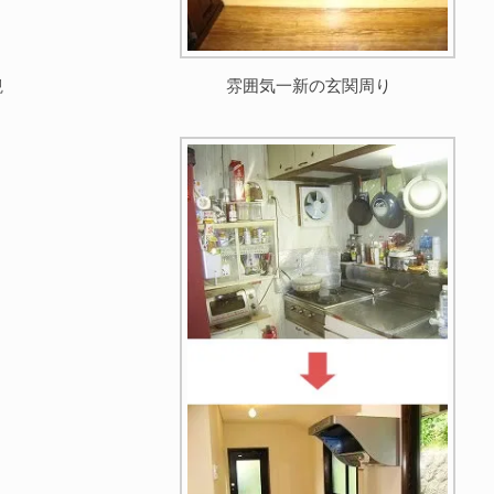
観
雰囲気一新の玄関周り