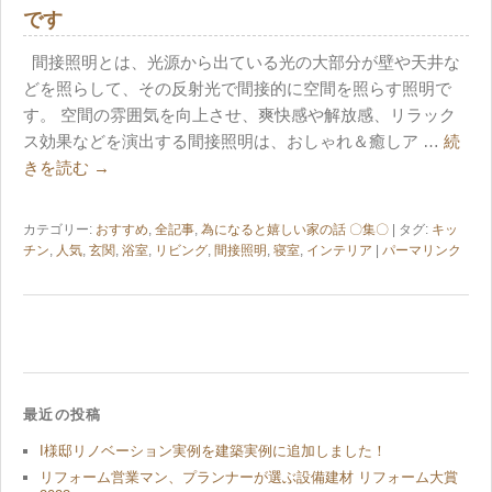
です
間接照明とは、光源から出ている光の大部分が壁や天井な
どを照らして、その反射光で間接的に空間を照らす照明で
す。 空間の雰囲気を向上させ、爽快感や解放感、リラック
ス効果などを演出する間接照明は、おしゃれ＆癒しア …
続
きを読む
→
カテゴリー:
おすすめ
,
全記事
,
為になると嬉しい家の話 〇集〇
| タグ:
キッ
チン
,
人気
,
玄関
,
浴室
,
リビング
,
間接照明
,
寝室
,
インテリア
|
パーマリンク
最近の投稿
I様邸リノベーション実例を建築実例に追加しました！
リフォーム営業マン、プランナーが選ぶ設備建材 リフォーム大賞