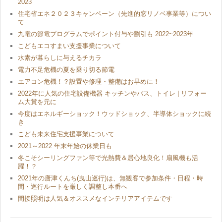
2023
住宅省エネ２０２３キャンペーン（先進的窓リノベ事業等）につい
て
九電の節電プログラムでポイント付与や割引も 2022~2023年
こどもエコすまい支援事業について
水素が暮らしに与えるチカラ
電力不足危機の夏を乗り切る節電
エアコン危機！？設置や修理・整備はお早めに！
2022年に人気の住宅設備機器 キッチンやバス、トイレ | リフォー
ム大賞を元に
今度はエネルギーショック！ウッドショック、半導体ショックに続
き
こども未来住宅支援事業について
2021～2022 年末年始の休業日も
冬こそシーリングファン等で光熱費＆居心地良化！扇風機も活
躍！？
2021年の唐津くんち(曳山巡行)は、無観客で参加条件・日程・時
間・巡行ルートを厳しく調整し本番へ
間接照明は人気＆オススメなインテリアアイテムです