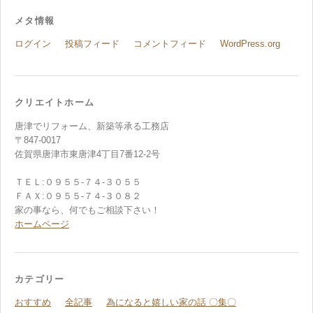
メタ情報
ログイン
投稿フィード
コメントフィード
WordPress.org
クリエイトホーム
唐津でリフォーム、新築等承る工務店
〒847-0017
佐賀県唐津市東唐津4丁目7番12-2号
ＴＥＬ:０９５５-７４-３０５５
ＦＡＸ:０９５５-７４-３０８２
家の事なら、何でもご相談下さい！
ホームページ
カテゴリー
おすすめ
全記事
為になると嬉しい家の話 〇集〇