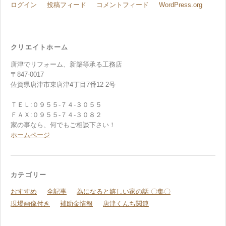
ログイン
投稿フィード
コメントフィード
WordPress.org
クリエイトホーム
唐津でリフォーム、新築等承る工務店
〒847-0017
佐賀県唐津市東唐津4丁目7番12-2号
ＴＥＬ:０９５５-７４-３０５５
ＦＡＸ:０９５５-７４-３０８２
家の事なら、何でもご相談下さい！
ホームページ
カテゴリー
おすすめ
全記事
為になると嬉しい家の話 〇集〇
現場画像付き
補助金情報
唐津くんち関連