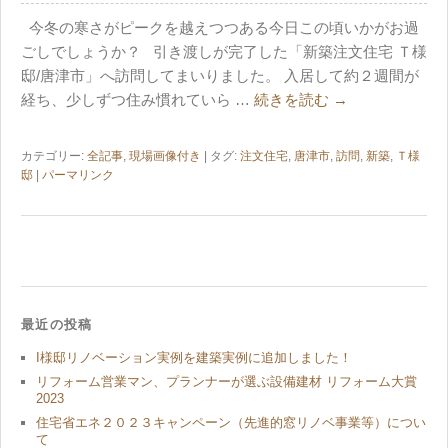
今冬の寒さがピークを越えつつある今日この頃いかがお過
ごしでしょうか？ 引き渡しが完了した「新築注文住宅 Ｔ様
邸/唐津市」へ訪問してまいりました。 入居して約２週間が
経ち、少しずつ住み慣れていら …
続きを読む
→
カテゴリー:
全記事
,
現場画像付き
| タグ:
注文住宅
,
唐津市
,
訪問
,
新築
,
Ｔ様
邸
|
パーマリンク
最近の投稿
I様邸リノベーション実例を建築実例に追加しました！
リフォーム営業マン、プランナーが選ぶ設備建材 リフォーム大賞
2023
住宅省エネ２０２３キャンペーン（先進的窓リノベ事業等）につい
て