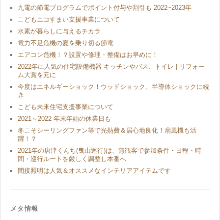
九電の節電プログラムでポイント付与や割引も 2022~2023年
こどもエコすまい支援事業について
水素が暮らしに与えるチカラ
電力不足危機の夏を乗り切る節電
エアコン危機！？設置や修理・整備はお早めに！
2022年に人気の住宅設備機器 キッチンやバス、トイレ | リフォー
ム大賞を元に
今度はエネルギーショック！ウッドショック、半導体ショックに続
き
こども未来住宅支援事業について
2021～2022 年末年始の休業日も
冬こそシーリングファン等で光熱費＆居心地良化！扇風機も活
躍！？
2021年の唐津くんち(曳山巡行)は、無観客で参加条件・日程・時
間・巡行ルートを厳しく調整し本番へ
間接照明は人気＆オススメなインテリアアイテムです
メタ情報