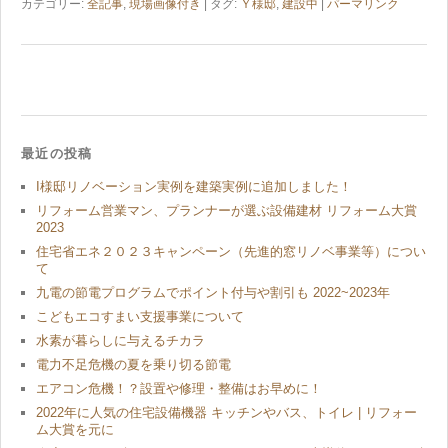
カテゴリー:
全記事
,
現場画像付き
| タグ:
Ｙ様邸
,
建設中
|
パーマリンク
最近の投稿
I様邸リノベーション実例を建築実例に追加しました！
リフォーム営業マン、プランナーが選ぶ設備建材 リフォーム大賞
2023
住宅省エネ２０２３キャンペーン（先進的窓リノベ事業等）につい
て
九電の節電プログラムでポイント付与や割引も 2022~2023年
こどもエコすまい支援事業について
水素が暮らしに与えるチカラ
電力不足危機の夏を乗り切る節電
エアコン危機！？設置や修理・整備はお早めに！
2022年に人気の住宅設備機器 キッチンやバス、トイレ | リフォー
ム大賞を元に