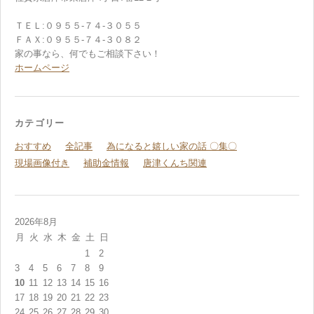
ＴＥＬ:０９５５-７４-３０５５
ＦＡＸ:０９５５-７４-３０８２
家の事なら、何でもご相談下さい！
ホームページ
カテゴリー
おすすめ
全記事
為になると嬉しい家の話 〇集〇
現場画像付き
補助金情報
唐津くんち関連
2026年8月
月
火
水
木
金
土
日
1
2
3
4
5
6
7
8
9
10
11
12
13
14
15
16
17
18
19
20
21
22
23
24
25
26
27
28
29
30