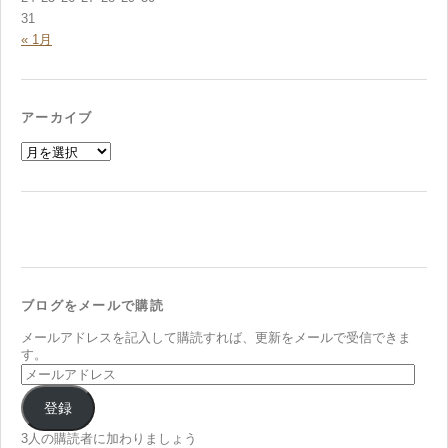
31
« 1月
アーカイブ
ア
ー
カ
イ
ブ
ブログをメールで購読
メールアドレスを記入して購読すれば、更新をメールで受信できま
す。
メ
ー
ル
登録
ア
ド
3人の購読者に加わりましょう