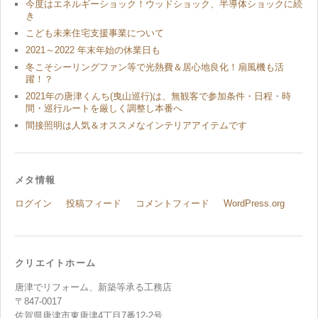
今度はエネルギーショック！ウッドショック、半導体ショックに続
き
こども未来住宅支援事業について
2021～2022 年末年始の休業日も
冬こそシーリングファン等で光熱費＆居心地良化！扇風機も活
躍！？
2021年の唐津くんち(曳山巡行)は、無観客で参加条件・日程・時
間・巡行ルートを厳しく調整し本番へ
間接照明は人気＆オススメなインテリアアイテムです
メタ情報
ログイン
投稿フィード
コメントフィード
WordPress.org
クリエイトホーム
唐津でリフォーム、新築等承る工務店
〒847-0017
佐賀県唐津市東唐津4丁目7番12-2号