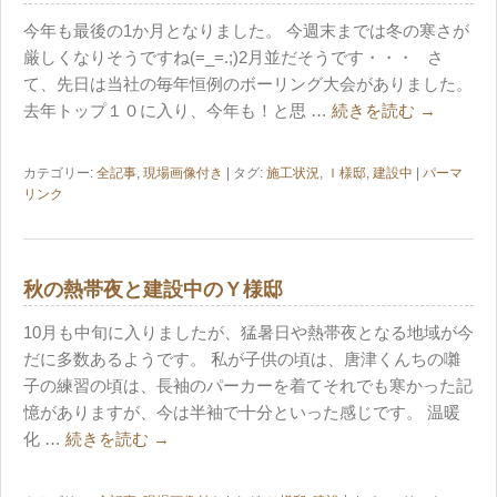
今年も最後の1か月となりました。 今週末までは冬の寒さが
厳しくなりそうですね(=_=.;)2月並だそうです・・・ さ
て、先日は当社の毎年恒例のボーリング大会がありました。
去年トップ１０に入り、今年も！と思 …
続きを読む
→
カテゴリー:
全記事
,
現場画像付き
| タグ:
施工状況
,
Ｉ様邸
,
建設中
|
パーマ
リンク
秋の熱帯夜と建設中のＹ様邸
10月も中旬に入りましたが、猛暑日や熱帯夜となる地域が今
だに多数あるようです。 私が子供の頃は、唐津くんちの囃
子の練習の頃は、長袖のパーカーを着てそれでも寒かった記
憶がありますが、今は半袖で十分といった感じです。 温暖
化 …
続きを読む
→