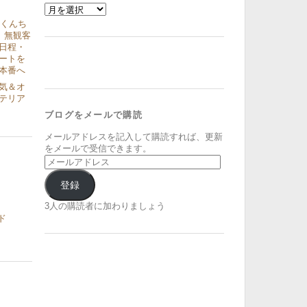
ア
ー
津くんち
カ
、無観客
イ
日程・
ブ
ートを
本番へ
気＆オ
テリア
ブログをメールで購読
メールアドレスを記入して購読すれば、更新
をメールで受信できます。
メ
ー
ル
登録
ア
ド
3人の購読者に加わりましょう
レ
ド
ス