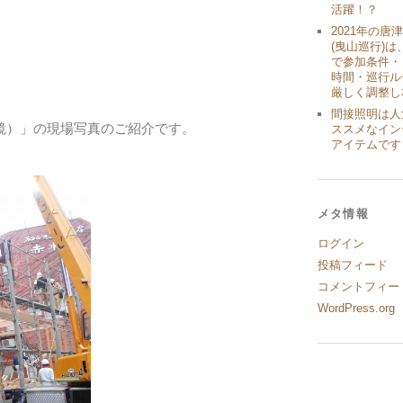
？
活躍！？
2021年の唐
(曳山巡行)は
で参加条件・
時間・巡行ル
厳しく調整し
間接照明は人
鏡）」の現場写真のご紹介です。
ススメなイン
アイテムです
メタ情報
ログイン
投稿フィード
コメントフィー
WordPress.org