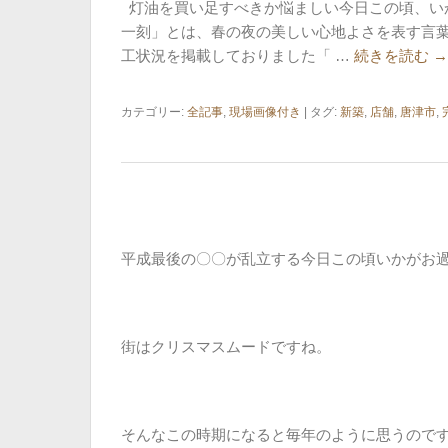
灯油を買い足すべきか悩ましい今日この頃、い
一刻」とは、春の夜の美しい心地よさを表す言
工状況を掲載しておりました「 …
続きを読む
→
カテゴリー:
全記事
,
現場画像付き
| タグ:
新築
,
店舗
,
唐津市
,
平成最後の〇〇が乱立する今日この頃いかがお
街はクリスマスムードですね。
そんなこの時期になると毎年のように思うので