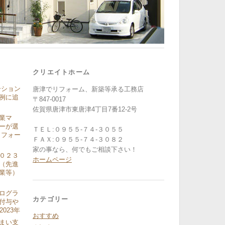
クリエイトホーム
ーション
唐津でリフォーム、新築等承る工務店
例に追
〒847-0017
佐賀県唐津市東唐津4丁目7番12-2号
業マ
ーが選
ＴＥＬ:０９５５-７４-３０５５
リフォー
ＦＡＸ:０９５５-７４-３０８２
家の事なら、何でもご相談下さい！
０２３
ホームページ
（先進
業等）
ログラ
カテゴリー
付与や
2023年
おすすめ
まい支