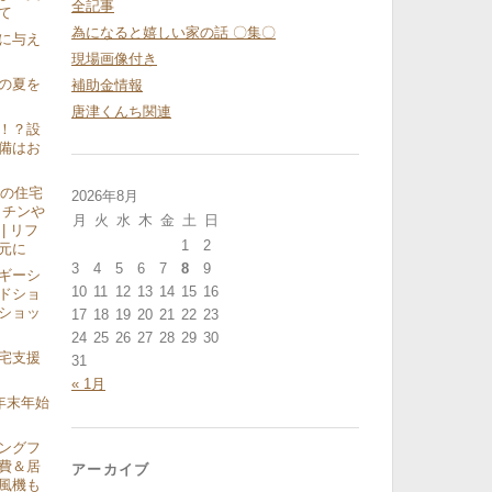
全記事
て
為になると嬉しい家の話 〇集〇
に与え
現場画像付き
の夏を
補助金情報
唐津くんち関連
！？設
備はお
気の住宅
2026年8月
ッチンや
月
火
水
木
金
土
日
| リフ
1
2
元に
3
4
5
6
7
8
9
ギーシ
10
11
12
13
14
15
16
ドショ
ショッ
17
18
19
20
21
22
23
24
25
26
27
28
29
30
宅支援
31
« 1月
2 年末年始
ングフ
費＆居
アーカイブ
風機も