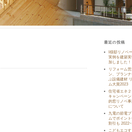
最近の投稿
I様邸リノベ
実例を建築実
加しました！
リフォーム営
ン、プランナ
ぶ設備建材 
ム大賞2023
住宅省エネ２
キャンペーン
的窓リノベ事
について
九電の節電プ
ムでポイント
割引も 2022~
こどもエコす