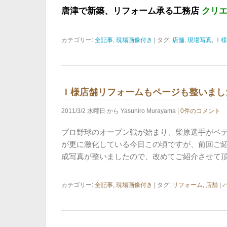
唐津で新築、リフォーム承る工務店
クリ
カテゴリー:
全記事
,
現場画像付き
| タグ:
店舗
,
現場写真
,
Ⅰ様
Ｉ様店舗リフォームもページも整いまし
2011/3/2 水曜日 から Yasuhiro Murayama |
0件のコメント
プロ野球のオープン戦が始まり、柴原選手がベ
が更に激化している今日この頃ですが、前回ご紹
成写真が整いましたので、改めてご紹介させて頂
カテゴリー:
全記事
,
現場画像付き
| タグ:
リフォーム
,
店舗
|