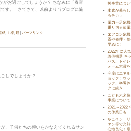
かがお過ごしでしょうか？ ちなみに「春宵
援事業につい
葉です。 さてさて、以前より当ブログに施
水素が暮らし
るチカラ
電力不足危機
乗り切る節電
完成
,
Ⅰ様
,
鏡
|
パーマリンク
エアコン危機
置や修理・整
早めに！
2022年に人
設備機器 キ
バス、トイレ 
ォーム大賞を
今度はエネル
過ごしでしょうか？
ョック！ウッ
ック、半導体
クに続き
こども未来住
事業について
2021～202
の休業日も
冬こそシーリ
ァン等で光熱
すが、子供たちの願いをかなえてくれるサン
心地良化！扇