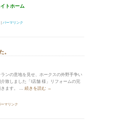
エイトホーム
|
パーマリンク
た。
テランの意地を見せ、ホークスの外野手争い
介致しました「I店舗 様」リフォームの完
きます。 …
続きを読む
→
パーマリンク