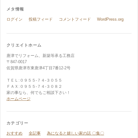
メタ情報
ログイン
投稿フィード
コメントフィード
WordPress.org
クリエイトホーム
唐津でリフォーム、新築等承る工務店
〒847-0017
佐賀県唐津市東唐津4丁目7番12-2号
ＴＥＬ:０９５５-７４-３０５５
ＦＡＸ:０９５５-７４-３０８２
家の事なら、何でもご相談下さい！
ホームページ
カテゴリー
おすすめ
全記事
為になると嬉しい家の話 〇集〇