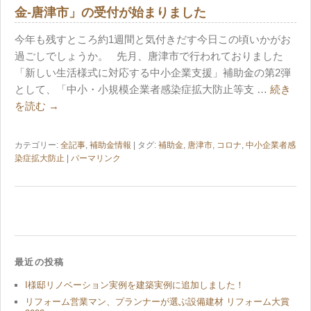
金-唐津市」の受付が始まりました
今年も残すところ約1週間と気付きだす今日この頃いかがお
過ごしでしょうか。 先月、唐津市で行われておりました
「新しい生活様式に対応する中小企業支援」補助金の第2弾
として、「中小・小規模企業者感染症拡大防止等支 …
続き
を読む
→
カテゴリー:
全記事
,
補助金情報
| タグ:
補助金
,
唐津市
,
コロナ
,
中小企業者感
染症拡大防止
|
パーマリンク
最近の投稿
I様邸リノベーション実例を建築実例に追加しました！
リフォーム営業マン、プランナーが選ぶ設備建材 リフォーム大賞