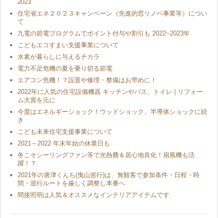
2023
住宅省エネ２０２３キャンペーン（先進的窓リノベ事業等）につい
て
九電の節電プログラムでポイント付与や割引も 2022~2023年
こどもエコすまい支援事業について
水素が暮らしに与えるチカラ
電力不足危機の夏を乗り切る節電
エアコン危機！？設置や修理・整備はお早めに！
2022年に人気の住宅設備機器 キッチンやバス、トイレ | リフォー
ム大賞を元に
今度はエネルギーショック！ウッドショック、半導体ショックに続
き
こども未来住宅支援事業について
2021～2022 年末年始の休業日も
冬こそシーリングファン等で光熱費＆居心地良化！扇風機も活
躍！？
2021年の唐津くんち(曳山巡行)は、無観客で参加条件・日程・時
間・巡行ルートを厳しく調整し本番へ
間接照明は人気＆オススメなインテリアアイテムです