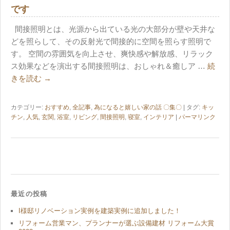
です
間接照明とは、光源から出ている光の大部分が壁や天井な
どを照らして、その反射光で間接的に空間を照らす照明で
す。 空間の雰囲気を向上させ、爽快感や解放感、リラック
ス効果などを演出する間接照明は、おしゃれ＆癒しア …
続
きを読む
→
カテゴリー:
おすすめ
,
全記事
,
為になると嬉しい家の話 〇集〇
| タグ:
キッ
チン
,
人気
,
玄関
,
浴室
,
リビング
,
間接照明
,
寝室
,
インテリア
|
パーマリンク
最近の投稿
I様邸リノベーション実例を建築実例に追加しました！
リフォーム営業マン、プランナーが選ぶ設備建材 リフォーム大賞