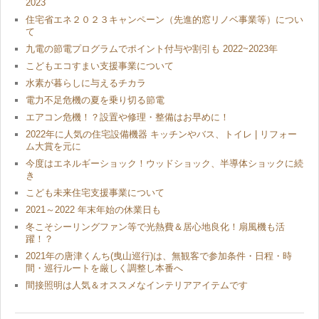
2023
住宅省エネ２０２３キャンペーン（先進的窓リノベ事業等）につい
て
九電の節電プログラムでポイント付与や割引も 2022~2023年
こどもエコすまい支援事業について
水素が暮らしに与えるチカラ
電力不足危機の夏を乗り切る節電
エアコン危機！？設置や修理・整備はお早めに！
2022年に人気の住宅設備機器 キッチンやバス、トイレ | リフォー
ム大賞を元に
今度はエネルギーショック！ウッドショック、半導体ショックに続
き
こども未来住宅支援事業について
2021～2022 年末年始の休業日も
冬こそシーリングファン等で光熱費＆居心地良化！扇風機も活
躍！？
2021年の唐津くんち(曳山巡行)は、無観客で参加条件・日程・時
間・巡行ルートを厳しく調整し本番へ
間接照明は人気＆オススメなインテリアアイテムです