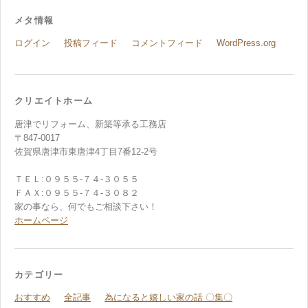
メタ情報
ログイン
投稿フィード
コメントフィード
WordPress.org
クリエイトホーム
唐津でリフォーム、新築等承る工務店
〒847-0017
佐賀県唐津市東唐津4丁目7番12-2号
ＴＥＬ:０９５５-７４-３０５５
ＦＡＸ:０９５５-７４-３０８２
家の事なら、何でもご相談下さい！
ホームページ
カテゴリー
おすすめ
全記事
為になると嬉しい家の話 〇集〇