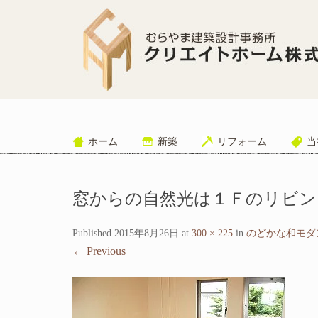
ホーム
新築
リフォーム
当
窓からの自然光は１Ｆのリビン
Published
2015年8月26日
at
300 × 225
in
のどかな和モダン
←
Previous