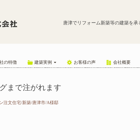
窓からの自
唐津でリフォーム新築等の建築を承
社の特徴
建築実例
お客様の声
会社概要
グまで注がれます
注文住宅/新築/唐津市/A様邸