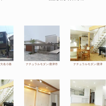
/大名小路
ナチュラルモダン/唐津市
ナチュラルモダン/唐津
けが爽快な注
リビング・お部屋リフォーム実例
築120年の古民家を全面リフ
呼子/新築
ム(リノベーション)-唐津