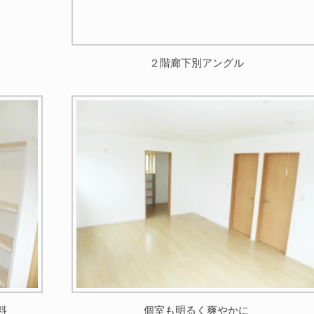
２階廊下別アングル
料
個室も明るく爽やかに