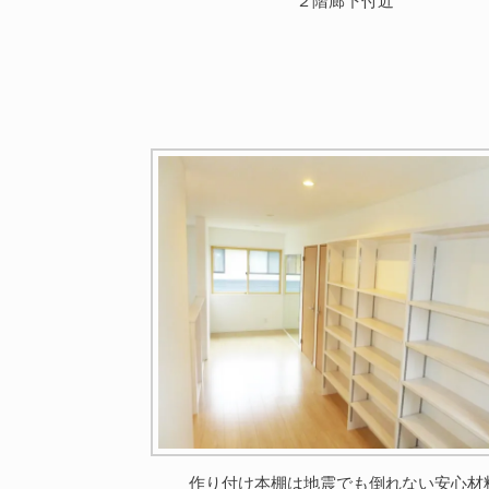
２階廊下付近
作り付け本棚は地震でも倒れない安心材
関連する建築実例