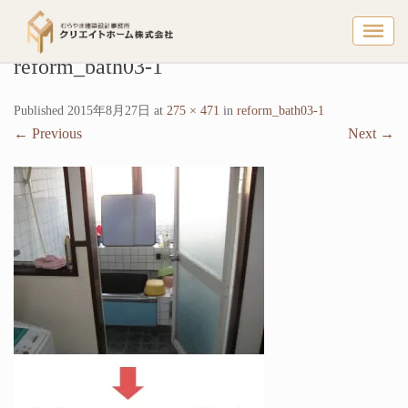
reform
reform_bath03-1
Published
2015年8月27日
at
275 × 471
in
reform_bath03-1
←
Previous
Next
→