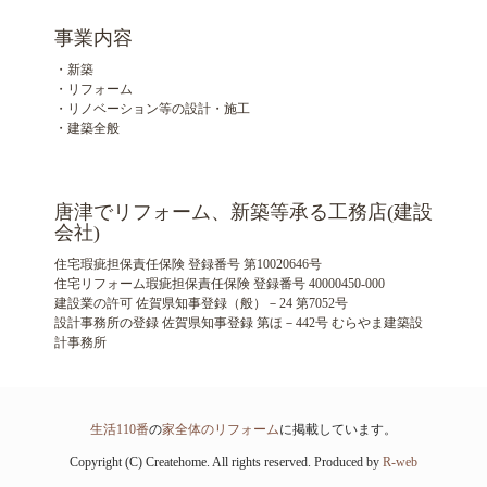
事業内容
・新築
・リフォーム
・リノベーション等の設計・施工
・建築全般
唐津でリフォーム、新築等承る工務店(建設
会社)
住宅瑕疵担保責任保険 登録番号 第10020646号
住宅リフォーム瑕疵担保責任保険 登録番号 40000450-000
建設業の許可 佐賀県知事登録（般）－24 第7052号
設計事務所の登録 佐賀県知事登録 第ほ－442号 むらやま建築設
計事務所
生活110番
の
家全体のリフォーム
に掲載しています。
Copyright (C) Createhome. All rights reserved. Produced by
R-web