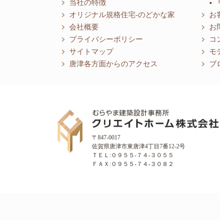
当社の特徴
オリジナル規格住宅-のどかな家
お
会社概要
お
プライバシーポリシー
コ
サイトマップ
モ
唐津各方面からのアクセス
ブ
〒847-0017
佐賀県唐津市東唐津4丁目7番12-2号
ＴＥＬ:０９５５-７４-３０５５
ＦＡＸ:０９５５-７４-３０８２