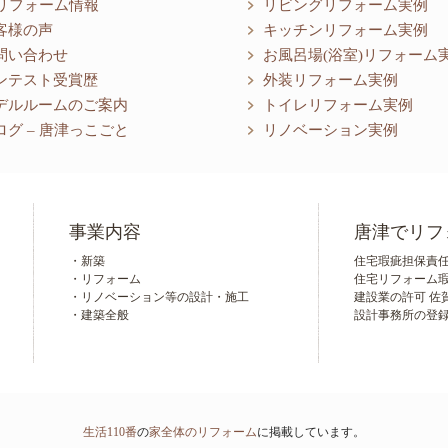
リフォーム情報
リビングリフォーム実例
客様の声
キッチンリフォーム実例
問い合わせ
お風呂場(浴室)リフォーム
ンテスト受賞歴
外装リフォーム実例
デルルームのご案内
トイレリフォーム実例
ログ – 唐津っこごと
リノベーション実例
事業内容
唐津でリフ
・新築
住宅瑕疵担保責任保
・リフォーム
住宅リフォーム瑕疵担
・リノベーション等の設計・施工
建設業の許可 佐賀
・建築全般
設計事務所の登録
生活110番
の
家全体のリフォーム
に掲載しています。