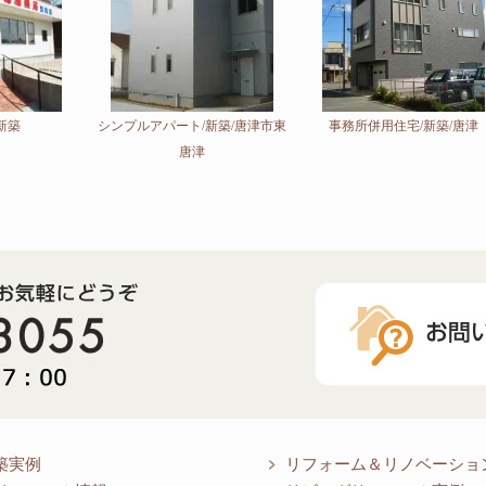
新築
シンプルアパート/新築/唐津市東
事務所併用住宅/新築/唐津
唐津
築実例
リフォーム＆リノベーショ