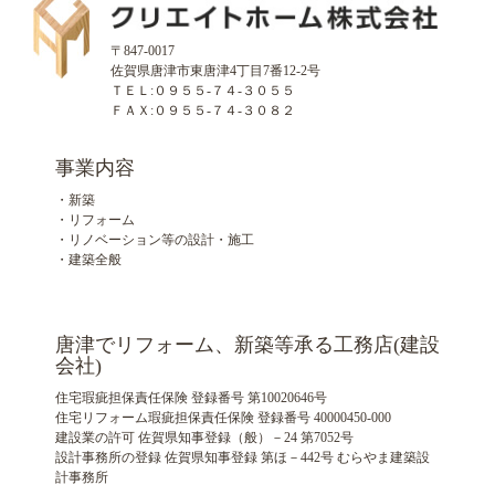
〒847-0017
佐賀県唐津市東唐津4丁目7番12-2号
ＴＥＬ:０９５５-７４-３０５５
ＦＡＸ:０９５５-７４-３０８２
事業内容
・新築
・リフォーム
・リノベーション等の設計・施工
・建築全般
唐津でリフォーム、新築等承る工務店(建設
会社)
住宅瑕疵担保責任保険 登録番号 第10020646号
住宅リフォーム瑕疵担保責任保険 登録番号 40000450-000
建設業の許可 佐賀県知事登録（般）－24 第7052号
設計事務所の登録 佐賀県知事登録 第ほ－442号 むらやま建築設
計事務所