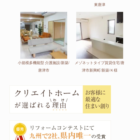
東唐津
小規模多機能型 介護施設/新築/
メゾネットタイプ賃貸住宅/唐
唐津市
津市新興町/新築/Ｋ様