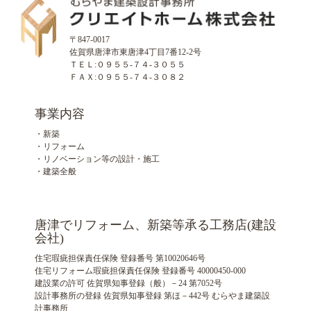
〒847-0017
佐賀県唐津市東唐津4丁目7番12-2号
ＴＥＬ:０９５５-７４-３０５５
ＦＡＸ:０９５５-７４-３０８２
事業内容
・新築
・リフォーム
・リノベーション等の設計・施工
・建築全般
唐津でリフォーム、新築等承る工務店(建設
会社)
住宅瑕疵担保責任保険 登録番号 第10020646号
住宅リフォーム瑕疵担保責任保険 登録番号 40000450-000
建設業の許可 佐賀県知事登録（般）－24 第7052号
設計事務所の登録 佐賀県知事登録 第ほ－442号 むらやま建築設
計事務所