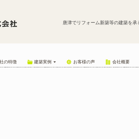
2a7 – 
唐津でリフォーム新築等の建築を承
社の特徴
建築実例
お客様の声
会社概要