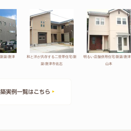
新築/唐津
和と洋が共存する二世帯住宅/新
明るい店舗併用住宅/新築/唐
築/唐津市佐志
山本