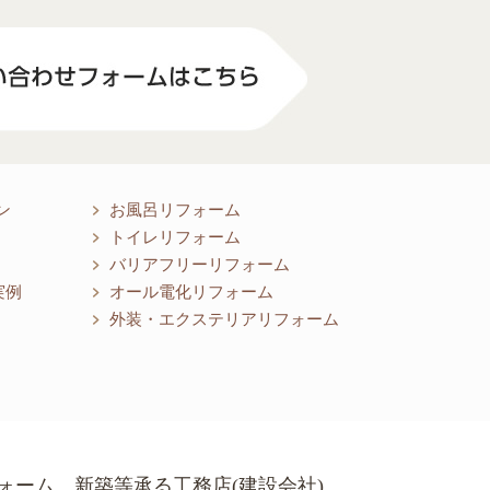
ン
お風呂リフォーム
トイレリフォーム
バリアフリーリフォーム
実例
オール電化リフォーム
外装・エクステリアリフォーム
ォーム、新築等承る工務店(建設会社)
険 登録番号 第10020646号
保責任保険 登録番号 40000450-000
県知事登録（般）－24 第7052号
 佐賀県知事登録 第ほ－442号 むらやま建築設計事務所