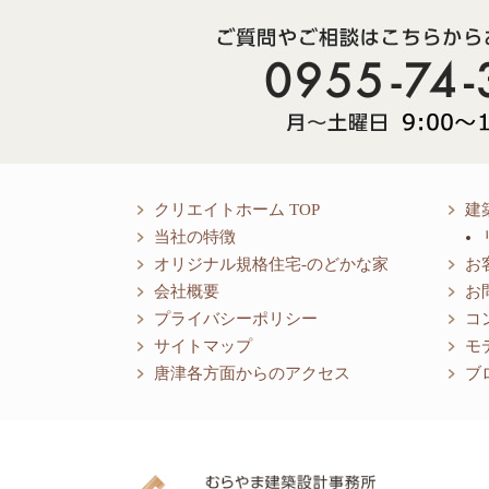
クリエイトホーム TOP
建
当社の特徴
オリジナル規格住宅-のどかな家
お
会社概要
お
プライバシーポリシー
コ
サイトマップ
モ
唐津各方面からのアクセス
ブ
〒847-0017
佐賀県唐津市東唐津4丁目7番12-2号
ＴＥＬ:０９５５-７４-３０５５
ＦＡＸ:０９５５-７４-３０８２