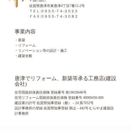
〒847-0017
佐賀県唐津市東唐津4丁目7番12-2号
ＴＥＬ:０９５５-７４-３０５５
ＦＡＸ:０９５５-７４-３０８２
事業内容
・新築
・リフォーム
・リノベーション等の設計・施工
・建築全般
唐津でリフォーム、新築等承る工務店(建設
会社)
住宅瑕疵担保責任保険 登録番号 第10020646号
住宅リフォーム瑕疵担保責任保険 登録番号 40000450-000
建設業の許可 佐賀県知事登録（般）－24 第7052号
設計事務所の登録 佐賀県知事登録 第ほ－442号 むらやま建築設
計事務所