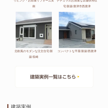
リビング・お部屋リフォーム実
ナチュラルお洒落な店舗併用住
例
宅/新築/唐津市西唐津
北欧風のモダンな注文住宅/新
コンパクトな平屋/新築/西唐津
築/長崎
建築実例