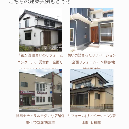
こちらの建築実例もどうぞ
「第27回 住まいのリフォーム
想いの詰まったリノベーション
コンクール」 受賞作 全面リ
（全面リフォーム） Ｍ様邸/唐
フォーム(リノベーション）
津市西唐津
洋風ナチュラルモダンな店舗併
リフォーム(リノベーション)/唐
用住宅/新築/唐津市
津市 -Ｎ様邸-