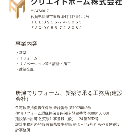
〒847-0017
佐賀県唐津市東唐津4丁目7番12-2号
ＴＥＬ:０９５５-７４-３０５５
ＦＡＸ:０９５５-７４-３０８２
事業内容
・新築
・リフォーム
・リノベーション等の設計・施工
・建築全般
唐津でリフォーム、新築等承る工務店(建設
会社)
住宅瑕疵担保責任保険 登録番号 第10020646号
住宅リフォーム瑕疵担保責任保険 登録番号 40000450-000
建設業の許可 佐賀県知事登録（般）－24 第7052号
設計事務所の登録 佐賀県知事登録 第ほ－442号 むらやま建築設
計事務所