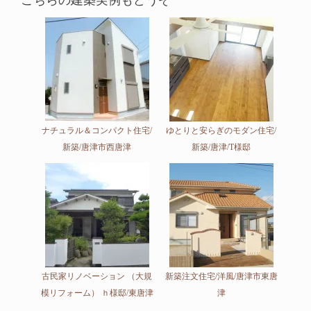
こちらの建築実例もどうぞ
ナチュラル＆コンパクト住宅/
ゆとりと安らぎのモダン住宅/
新築/唐津市西唐津
新築/唐津/T様邸
古民家リノベーション （大規
新築注文住宅/洋風/唐津市東唐
模リフォーム） ｈ様邸/東唐津
津