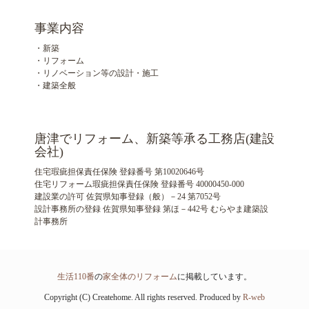
事業内容
・新築
・リフォーム
・リノベーション等の設計・施工
・建築全般
唐津でリフォーム、新築等承る工務店(建設
会社)
住宅瑕疵担保責任保険 登録番号 第10020646号
住宅リフォーム瑕疵担保責任保険 登録番号 40000450-000
建設業の許可 佐賀県知事登録（般）－24 第7052号
設計事務所の登録 佐賀県知事登録 第ほ－442号 むらやま建築設
計事務所
生活110番
の
家全体のリフォーム
に掲載しています。
Copyright (C) Createhome. All rights reserved. Produced by
R-web